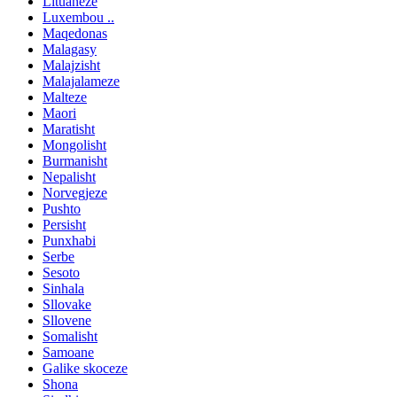
Lituaneze
Luxembou ..
Maqedonas
Malagasy
Malajzisht
Malajalameze
Malteze
Maori
Maratisht
Mongolisht
Burmanisht
Nepalisht
Norvegjeze
Pushto
Persisht
Punxhabi
Serbe
Sesoto
Sinhala
Sllovake
Sllovene
Somalisht
Samoane
Galike skoceze
Shona