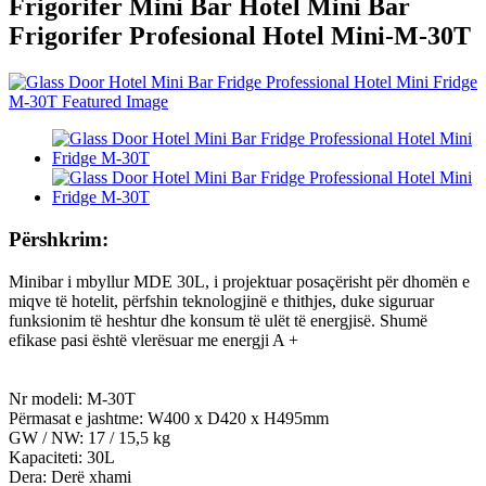
Frigorifer Mini Bar Hotel Mini Bar
Frigorifer Profesional Hotel Mini-M-30T
Përshkrim:
Minibar i mbyllur MDE 30L, i projektuar posaçërisht për dhomën e
miqve të hotelit, përfshin teknologjinë e thithjes, duke siguruar
funksionim të heshtur dhe konsum të ulët të energjisë. Shumë
efikase pasi është vlerësuar me energji A +
Nr modeli: M-30T
Përmasat e jashtme: W400 x D420 x H495mm
GW / NW: 17 / 15,5 kg
Kapaciteti: 30L
Dera: Derë xhami