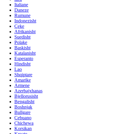
Italiane
Daneze
Rumune
Indonezisht
Çeke
Afrikanisht
Suedisht
Polake
Baskisht
Katalanisht
Esperanto
Hindisht
Lao
Shqiptare
Amarike
Armene
Azerbajxhanas
Bjellorusisht
Bengalisht
Boshnjak
Bullgare
Cebuano
Chichewa
Korsikan
Kroate