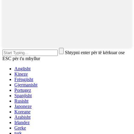
Shtypni enter për të kërkuar ose
ESC për t'u mbyllur
Anglisht
Kineze
Frëngjisht
Gjermanisht
Portugez
Spanjisht
Rusisht
Japoneze
Koreane
Arabisht
Irlandez
Greke
turk