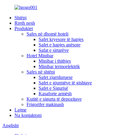
Shtëpi
Rreth nesh
Produktet
Safes në dhomë hoteli
Safet kryesore të hapjes
Safet e hapjes anësore
Safat e sirtarëve
Hotel Minibar
Minibar i thithjes
Minibar termoelektrik
Safes në shtëpi
Safet zjarrduruese
Safet e gjurmëve të gishtave
Safet e Sigurisë
Kasaforte armësh
Kutitë e sigurta të depozitave
Frigorifer makinash
Lajme
Na kontaktoni
Anglisht