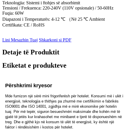
Teknologjia: Sistemi i ftohjes së absorbimit
Tensioni / Frekuenca: 220-240V (110V opsionale) / 50-60Hz
Fuqia: 60W
Diapazoni i Temperaturës: 4-12 ℃ （Në 25 ℃ Ambient
Certifikata: CE / RoHS
Lini Mesazhin Tuaj
Shkarkoni si PDF
Detaje të Produktit
Etiketat e produkteve
Përshkrimi kryesor
Mde furnizon një sërë mini frigoriferësh për hotelet. Konsumi më i ulët i
energjisë, teknologjia e thithjes pa zhurmë me certifikimin e fabrikës
ISO9001 dhe ISO 14001, zgjidhja më e mirë ekonomike për hotelin
tuaj. Për më tepër, siguron besueshmëri maksimale dhe kohën më të
gjatë të jetës kur krahasohet me minibaret e tjerë të disponueshëm në
treg. Dhe e gjithë kjo në konsum të ulët të energjisë, ky është një
faktor i rëndësishëm i kostos për hotelet.