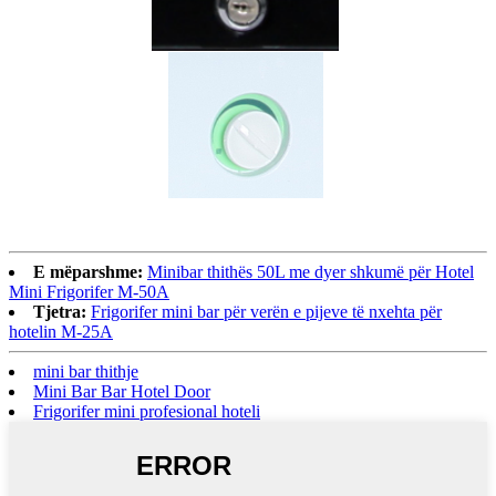
E mëparshme:
Minibar thithës 50L me dyer shkumë për Hotel
Mini Frigorifer M-50A
Tjetra:
Frigorifer mini bar për verën e pijeve të nxehta për
hotelin M-25A
mini bar thithje
Mini Bar Bar Hotel Door
Frigorifer mini profesional hoteli