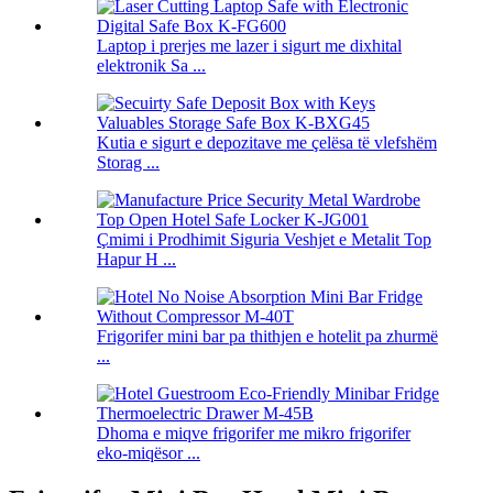
Laptop i prerjes me lazer i sigurt me dixhital
elektronik Sa ...
Kutia e sigurt e depozitave me çelësa të vlefshëm
Storag ...
Çmimi i Prodhimit Siguria Veshjet e Metalit Top
Hapur H ...
Frigorifer mini bar pa thithjen e hotelit pa zhurmë
...
Dhoma e miqve frigorifer me mikro frigorifer
eko-miqësor ...