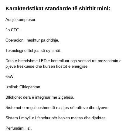
Karakteristikat standarde të shiritit mini:
Asnjë kompresor.
Jo CFC.
Operacion i heshtur pa dridhje.
Teknologji e ftohjes së dyfishtë.
Drita e brendshme LED e kontrolluar nga sensori rrit prezantimin e
pijeve freskuese dhe kursen kostot e energjisë.
65W
Izolimi: Ciklopentan.
Bllokohet dera e integruar me 2 çelësa.
Sistemet e rregullueshme të ruajtjes së rafteve dhe dyerve.
Sistem i mbyllur i fshehur për hapjen majtas dhe djathtas.
Përfundimi i zi.