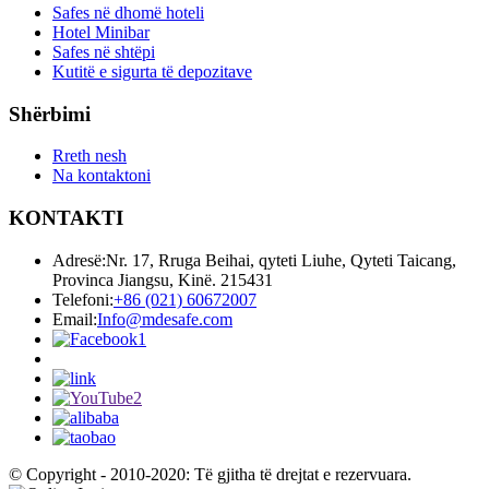
Safes në dhomë hoteli
Hotel Minibar
Safes në shtëpi
Kutitë e sigurta të depozitave
Shërbimi
Rreth nesh
Na kontaktoni
KONTAKTI
Adresë:
Nr. 17, Rruga Beihai, qyteti Liuhe, Qyteti Taicang,
Provinca Jiangsu, Kinë. 215431
Telefoni:
+86 (021) 60672007
Email:
Info@mdesafe.com
© Copyright - 2010-2020: Të gjitha të drejtat e rezervuara.