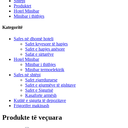
Shtëpi
Produktet
Hotel Minibar
Minibar i thithjes
Kategoritë
Safes në dhomë hoteli
Safet kryesore të hapjes
Safet e hapjes anësore
Safat e sirtarëve
Hotel Minibar
Minibar i thithjes
Minibar termoelektrik
Safes në shtëpi
Safet zjarrduruese
Safet e gjurmëve të gishtave
Safet e Sigurisë
Kasaforte armësh
Kutitë e sigurta të depozitave
Frigorifer makinash
Produkte të veçuara