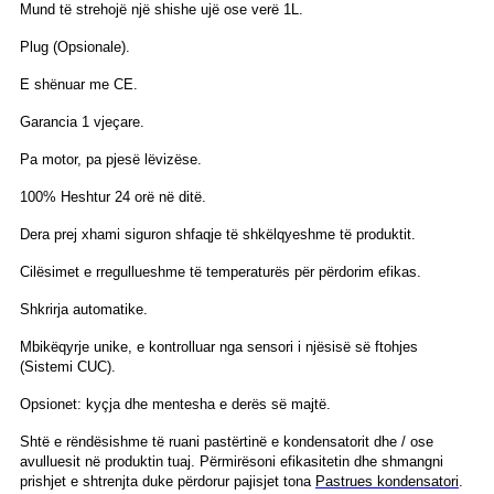
Mund të strehojë një shishe ujë ose verë 1L.
Plug (Opsionale).
E shënuar me CE.
Garancia 1 vjeçare.
Pa motor, pa pjesë lëvizëse.
100% Heshtur 24 orë në ditë.
Dera prej xhami siguron shfaqje të shkëlqyeshme të produktit.
Cilësimet e rregullueshme të temperaturës për përdorim efikas.
Shkrirja automatike.
Mbikëqyrje unike, e kontrolluar nga sensori i njësisë së ftohjes
(Sistemi CUC).
Opsionet: kyçja dhe mentesha e derës së majtë.
Shtë e rëndësishme të ruani pastërtinë e kondensatorit dhe / ose
avulluesit në produktin tuaj. Përmirësoni efikasitetin dhe shmangni
prishjet e shtrenjta duke përdorur pajisjet tona
Pastrues kondensatori
.