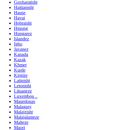
Guxharatisht
Haitianisht
Hause
Havai
Hebraisht
Hmong
Hungarez
Islandez
Igbo
Javanez
Kanada
Kazak
Khmer
Kurde
Kirgize
Latinisht
Letonisht
Lituaneze
Luxembou ..
Maqedonas
Malagasy
Malajzisht
Malajalameze
Malteze
Maori