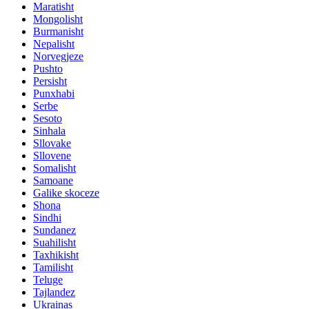
Maratisht
Mongolisht
Burmanisht
Nepalisht
Norvegjeze
Pushto
Persisht
Punxhabi
Serbe
Sesoto
Sinhala
Sllovake
Sllovene
Somalisht
Samoane
Galike skoceze
Shona
Sindhi
Sundanez
Suahilisht
Taxhikisht
Tamilisht
Teluge
Tajlandez
Ukrainas