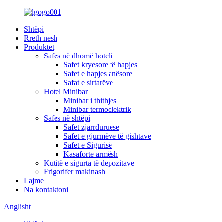
Shtëpi
Rreth nesh
Produktet
Safes në dhomë hoteli
Safet kryesore të hapjes
Safet e hapjes anësore
Safat e sirtarëve
Hotel Minibar
Minibar i thithjes
Minibar termoelektrik
Safes në shtëpi
Safet zjarrduruese
Safet e gjurmëve të gishtave
Safet e Sigurisë
Kasaforte armësh
Kutitë e sigurta të depozitave
Frigorifer makinash
Lajme
Na kontaktoni
Anglisht