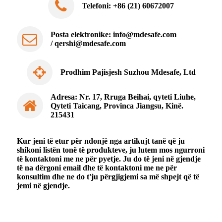
Telefoni: +86 (21) 60672007
Posta elektronike:
info@mdesafe.com
/
qershi@mdesafe.com
Prodhim Pajisjesh Suzhou Mdesafe, Ltd
Adresa: Nr. 17, Rruga Beihai, qyteti Liuhe,
Qyteti Taicang, Provinca Jiangsu, Kinë.
215431
Kur jeni të etur për ndonjë nga artikujt tanë që ju
shikoni listën tonë të produkteve, ju lutem mos ngurroni
të kontaktoni me ne për pyetje. Ju do të jeni në gjendje
të na dërgoni email dhe të kontaktoni me ne për
konsultim dhe ne do t'ju përgjigjemi sa më shpejt që të
jemi në gjendje.