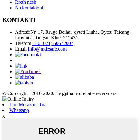
Rreth nesh
Na kontaktoni
KONTAKTI
Adresë:
Nr. 17, Rruga Beihai, qyteti Liuhe, Qyteti Taicang,
Provinca Jiangsu, Kinë. 215431
Telefoni:
+86 (021) 60672007
Email:
Info@mdesafe.com
© Copyright - 2010-2020: Të gjitha të drejtat e rezervuara.
Lini Mesazhin Tuaj
Whatsapp
x