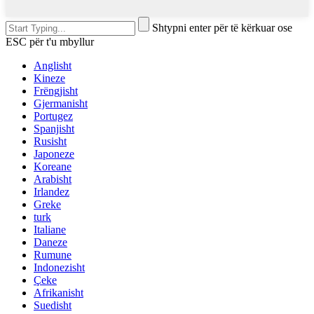
Shtypni enter për të kërkuar ose
ESC për t'u mbyllur
Anglisht
Kineze
Frëngjisht
Gjermanisht
Portugez
Spanjisht
Rusisht
Japoneze
Koreane
Arabisht
Irlandez
Greke
turk
Italiane
Daneze
Rumune
Indonezisht
Çeke
Afrikanisht
Suedisht