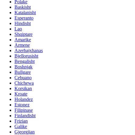
Polake
Baskisht
Katalanisht
Esperanto
Hindisht
Lao
Shqiptare
Amarike
Armene
Azerbajxhanas
Bjellorusisht
Bengalisht
Boshnjak
Bullgare
Cebuano
Chichewa
Korsikan
Kroate
Holandez
Estonez
Filipinase
Finlandisht
Frizian
Galike
Gjeorgjian