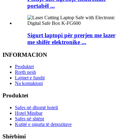
portabël ...
Sigurt laptopi për prerjen me lazer
me shifër elektronike ...
INFORMACION
Produktet
Rreth nesh
Lajmet e fundit
Na kontaktoni
Produktet
Safes në dhomë hoteli
Hotel Minibar
Safes në shtëpi
Kutitë e sigurta të depozitave
Shërbimi