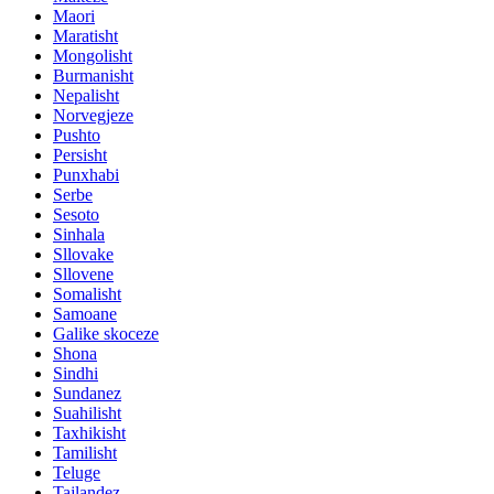
Maori
Maratisht
Mongolisht
Burmanisht
Nepalisht
Norvegjeze
Pushto
Persisht
Punxhabi
Serbe
Sesoto
Sinhala
Sllovake
Sllovene
Somalisht
Samoane
Galike skoceze
Shona
Sindhi
Sundanez
Suahilisht
Taxhikisht
Tamilisht
Teluge
Tajlandez