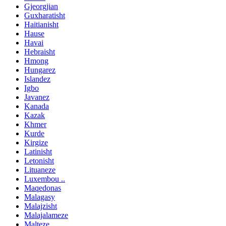
Gjeorgjian
Guxharatisht
Haitianisht
Hause
Havai
Hebraisht
Hmong
Hungarez
Islandez
Igbo
Javanez
Kanada
Kazak
Khmer
Kurde
Kirgize
Latinisht
Letonisht
Lituaneze
Luxembou ..
Maqedonas
Malagasy
Malajzisht
Malajalameze
Malteze