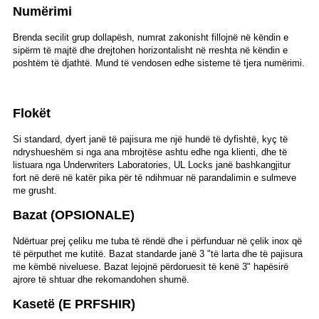
Numërimi
Brenda secilit grup dollapësh, numrat zakonisht fillojnë në këndin e
sipërm të majtë dhe drejtohen horizontalisht në rreshta në këndin e
poshtëm të djathtë. Mund të vendosen edhe sisteme të tjera numërimi.
Flokët
Si standard, dyert janë të pajisura me një hundë të dyfishtë, kyç të
ndryshueshëm si nga ana mbrojtëse ashtu edhe nga klienti, dhe të
listuara nga Underwriters Laboratories, UL Locks janë bashkangjitur
fort në derë në katër pika për të ndihmuar në parandalimin e sulmeve
me grusht.
Bazat (OPSIONALE)
Ndërtuar prej çeliku me tuba të rëndë dhe i përfunduar në çelik inox që
të përputhet me kutitë. Bazat standarde janë 3 "të larta dhe të pajisura
me këmbë niveluese. Bazat lejojnë përdoruesit të kenë 3" hapësirë ​​
ajrore të shtuar dhe rekomandohen shumë.
Kasetë (E PRFSHIR)