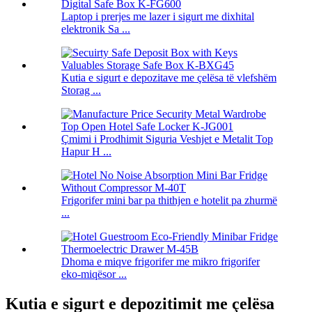
Laptop i prerjes me lazer i sigurt me dixhital
elektronik Sa ...
Kutia e sigurt e depozitave me çelësa të vlefshëm
Storag ...
Çmimi i Prodhimit Siguria Veshjet e Metalit Top
Hapur H ...
Frigorifer mini bar pa thithjen e hotelit pa zhurmë
...
Dhoma e miqve frigorifer me mikro frigorifer
eko-miqësor ...
Kutia e sigurt e depozitimit me çelësa