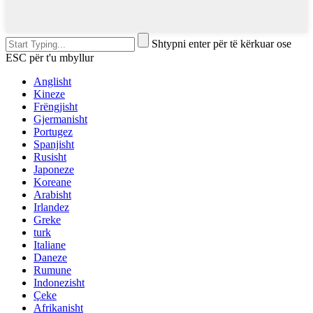
Shtypni enter për të kërkuar ose
ESC për t'u mbyllur
Anglisht
Kineze
Frëngjisht
Gjermanisht
Portugez
Spanjisht
Rusisht
Japoneze
Koreane
Arabisht
Irlandez
Greke
turk
Italiane
Daneze
Rumune
Indonezisht
Çeke
Afrikanisht