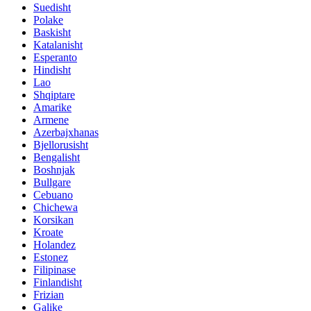
Suedisht
Polake
Baskisht
Katalanisht
Esperanto
Hindisht
Lao
Shqiptare
Amarike
Armene
Azerbajxhanas
Bjellorusisht
Bengalisht
Boshnjak
Bullgare
Cebuano
Chichewa
Korsikan
Kroate
Holandez
Estonez
Filipinase
Finlandisht
Frizian
Galike