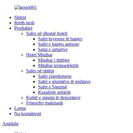
Shtëpi
Rreth nesh
Produktet
Safes në dhomë hoteli
Safet kryesore të hapjes
Safet e hapjes anësore
Safat e sirtarëve
Hotel Minibar
Minibar i thithjes
Minibar termoelektrik
Safes në shtëpi
Safet zjarrduruese
Safet e gjurmëve të gishtave
Safet e Sigurisë
Kasaforte armësh
Kutitë e sigurta të depozitave
Frigorifer makinash
Lajme
Na kontaktoni
Anglisht