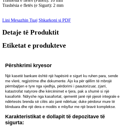
Trashësia e fletës (Paneli): 10 mm
Trashësia e fletës (e Sigurt): 2 mm
Lini Mesazhin Tuaj
Shkarkoni si PDF
Detaje të Produktit
Etiketat e produkteve
Përshkrimi kryesor
Një kasetë bankare është një hapësirë ​​e sigurt ku ruhen para, sende
me vlerë, regjistrime dhe dokumente. Ajo ka për qëllim të mbrojë
përmbajtjen e tyre nga vjedhja, përdorimi i paautorizuar, zjarri,
katastrofat natyrore dhe kërcënimet e tjera, pak a shumë si një
kasafortë. Ndryshe nga kasafortat, qemerët janë një pjesë integrale e
ndërtesës brenda së cilës ato janë ndërtuar, duke përdorur mure të
blinduara dhe një dera e modës e mbyllur me një bravë komplekse.
Karakteristikat e dollapit të depozitave të
sigurta: