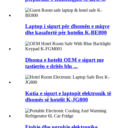
Laptop i sigurt për dhomën e miqve
dhe kasafortë për hotelin K-BE800
Dhoma e hotelit OEM e sigurt me
tastierën e dritës blu ...
Kutia e sigurt e laptopit elektronik të
dhomës së hotelit K-JG800
Ftohje dhe ngrohje elektronike