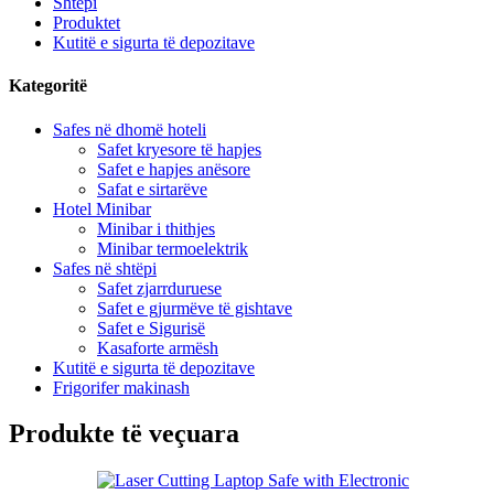
Shtëpi
Produktet
Kutitë e sigurta të depozitave
Kategoritë
Safes në dhomë hoteli
Safet kryesore të hapjes
Safet e hapjes anësore
Safat e sirtarëve
Hotel Minibar
Minibar i thithjes
Minibar termoelektrik
Safes në shtëpi
Safet zjarrduruese
Safet e gjurmëve të gishtave
Safet e Sigurisë
Kasaforte armësh
Kutitë e sigurta të depozitave
Frigorifer makinash
Produkte të veçuara