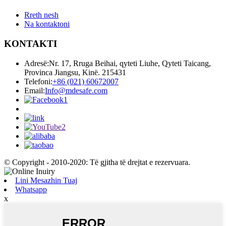
Rreth nesh
Na kontaktoni
KONTAKTI
Adresë:
Nr. 17, Rruga Beihai, qyteti Liuhe, Qyteti Taicang,
Provinca Jiangsu, Kinë. 215431
Telefoni:
+86 (021) 60672007
Email:
Info@mdesafe.com
© Copyright - 2010-2020: Të gjitha të drejtat e rezervuara.
Lini Mesazhin Tuaj
Whatsapp
x