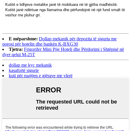
Kutitë e lidhjeve metalike janë të mobiluara në të gjitha madhësitë.
Kutitë janë ndërtuar nga llamarina dhe përfundojnë në një fund smalt të
veshur me pluhur gri.
E mëparshme:
Dollap mekanik për depozita të sigurta me
porosi për hotelin dhe bankën K-BXG30
Tjetra:
Frigorifer Mini Pije Hoteli dhe Përdorimi i Shtëpisë në
dyer qelqi M-25T
dollap me kyç mekanik
kasafortë sigurie
kuti për ruajtjen e gjërave me vlerë