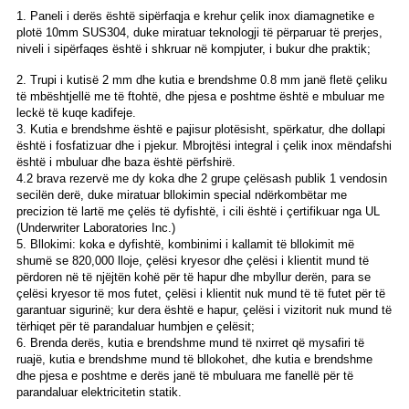
1. Paneli i derës është sipërfaqja e krehur çelik inox diamagnetike e
plotë 10mm SUS304, duke miratuar teknologji të përparuar të prerjes,
niveli i sipërfaqes është i shkruar në kompjuter, i bukur dhe praktik;
2. Trupi i kutisë 2 mm dhe kutia e brendshme 0.8 mm janë fletë çeliku
të mbështjellë me të ftohtë, dhe pjesa e poshtme është e mbuluar me
leckë të kuqe kadifeje.
3. Kutia e brendshme është e pajisur plotësisht, spërkatur, dhe dollapi
është i fosfatizuar dhe i pjekur. Mbrojtësi integral i çelik inox mëndafshi
është i mbuluar dhe baza është përfshirë.
4.2 brava rezervë me dy koka dhe 2 grupe çelësash publik 1 vendosin
secilën derë, duke miratuar bllokimin special ndërkombëtar me
precizion të lartë me çelës të dyfishtë, i cili është i çertifikuar nga UL
(Underwriter Laboratories Inc.)
5. Bllokimi: koka e dyfishtë, kombinimi i kallamit të bllokimit më
shumë se 820,000 lloje, çelësi kryesor dhe çelësi i klientit mund të
përdoren në të njëjtën kohë për të hapur dhe mbyllur derën, para se
çelësi kryesor të mos futet, çelësi i klientit nuk mund të të futet për të
garantuar sigurinë; kur dera është e hapur, çelësi i vizitorit nuk mund të
tërhiqet për të parandaluar humbjen e çelësit;
6. Brenda derës, kutia e brendshme mund të nxirret që mysafiri të
ruajë, kutia e brendshme mund të bllokohet, dhe kutia e brendshme
dhe pjesa e poshtme e derës janë të mbuluara me fanellë për të
parandaluar elektricitetin statik.