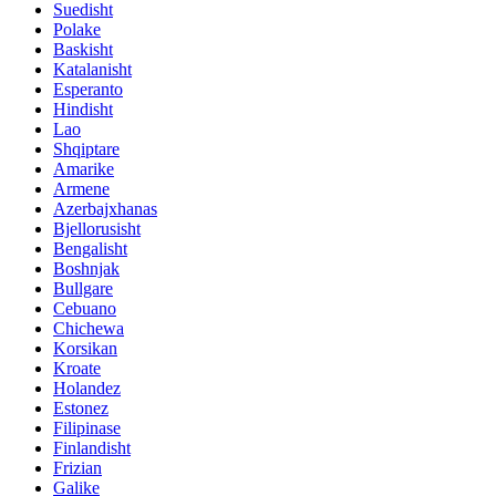
Suedisht
Polake
Baskisht
Katalanisht
Esperanto
Hindisht
Lao
Shqiptare
Amarike
Armene
Azerbajxhanas
Bjellorusisht
Bengalisht
Boshnjak
Bullgare
Cebuano
Chichewa
Korsikan
Kroate
Holandez
Estonez
Filipinase
Finlandisht
Frizian
Galike