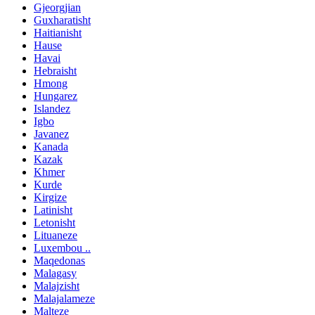
Gjeorgjian
Guxharatisht
Haitianisht
Hause
Havai
Hebraisht
Hmong
Hungarez
Islandez
Igbo
Javanez
Kanada
Kazak
Khmer
Kurde
Kirgize
Latinisht
Letonisht
Lituaneze
Luxembou ..
Maqedonas
Malagasy
Malajzisht
Malajalameze
Malteze