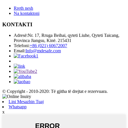
Rreth nesh
Na kontaktoni
KONTAKTI
Adresë:
Nr. 17, Rruga Beihai, qyteti Liuhe, Qyteti Taicang,
Provinca Jiangsu, Kinë. 215431
Telefoni:
+86 (021) 60672007
Email:
Info@mdesafe.com
© Copyright - 2010-2020: Të gjitha të drejtat e rezervuara.
Lini Mesazhin Tuaj
Whatsapp
x