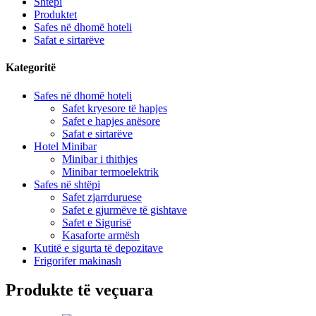
Shtëpi
Produktet
Safes në dhomë hoteli
Safat e sirtarëve
Kategoritë
Safes në dhomë hoteli
Safet kryesore të hapjes
Safet e hapjes anësore
Safat e sirtarëve
Hotel Minibar
Minibar i thithjes
Minibar termoelektrik
Safes në shtëpi
Safet zjarrduruese
Safet e gjurmëve të gishtave
Safet e Sigurisë
Kasaforte armësh
Kutitë e sigurta të depozitave
Frigorifer makinash
Produkte të veçuara