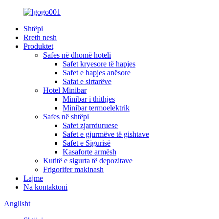
Shtëpi
Rreth nesh
Produktet
Safes në dhomë hoteli
Safet kryesore të hapjes
Safet e hapjes anësore
Safat e sirtarëve
Hotel Minibar
Minibar i thithjes
Minibar termoelektrik
Safes në shtëpi
Safet zjarrduruese
Safet e gjurmëve të gishtave
Safet e Sigurisë
Kasaforte armësh
Kutitë e sigurta të depozitave
Frigorifer makinash
Lajme
Na kontaktoni
Anglisht