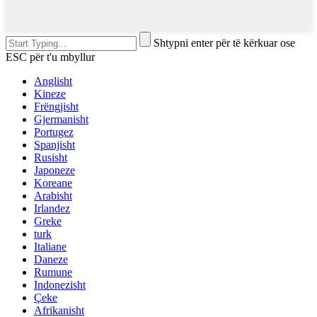
Shtypni enter për të kërkuar ose
ESC për t'u mbyllur
Anglisht
Kineze
Frëngjisht
Gjermanisht
Portugez
Spanjisht
Rusisht
Japoneze
Koreane
Arabisht
Irlandez
Greke
turk
Italiane
Daneze
Rumune
Indonezisht
Çeke
Afrikanisht