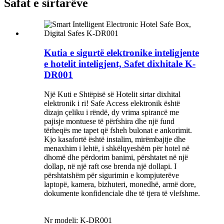
Safat e sirtarëve
Kutia e sigurtë elektronike inteligjente
e hotelit inteligjent, Safet dixhitale K-
DR001
Një Kuti e Shtëpisë së Hotelit sirtar dixhital
elektronik i ri! Safe Access elektronik është
dizajn çeliku i rëndë, dy vrima spirancë me
pajisje montuese të përfshira dhe një fund
tërheqës me tapet që fsheh bulonat e ankorimit.
Kjo kasafortë është instalim, mirëmbajtje dhe
menaxhim i lehtë, i shkëlqyeshëm për hotel në
dhomë dhe përdorim banimi, përshtatet në një
dollap, në një raft ose brenda një dollapi. I
përshtatshëm për sigurimin e kompjuterëve
laptopë, kamera, bizhuteri, monedhë, armë dore,
dokumente konfidenciale dhe të tjera të vlefshme.
Nr modeli: K-DR001