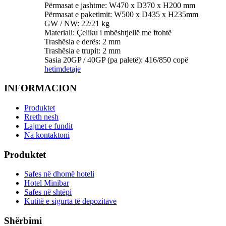
Përmasat e jashtme: W470 x D370 x H200 mm
Përmasat e paketimit: W500 x D435 x H235mm
GW / NW: 22/21 kg
Materiali: Çeliku i mbështjellë me ftohtë
Trashësia e derës: 2 mm
Trashësia e trupit: 2 mm
Sasia 20GP / 40GP (pa paletë): 416/850 copë
hetim
detaje
INFORMACION
Produktet
Rreth nesh
Lajmet e fundit
Na kontaktoni
Produktet
Safes në dhomë hoteli
Hotel Minibar
Safes në shtëpi
Kutitë e sigurta të depozitave
Shërbimi