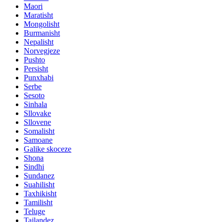
Maori
Maratisht
Mongolisht
Burmanisht
Nepalisht
Norvegjeze
Pushto
Persisht
Punxhabi
Serbe
Sesoto
Sinhala
Sllovake
Sllovene
Somalisht
Samoane
Galike skoceze
Shona
Sindhi
Sundanez
Suahilisht
Taxhikisht
Tamilisht
Teluge
Tajlandez