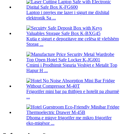
Laptop i prerjes me lazer i sigurt me dixhital
elektronik Sa ...
Kutia e sigurt e depozitave me çelësa të vlefshëm
Storag ...
Çmimi i Prodhimit Siguria Veshjet e Metalit Top
Hapur H ...
Frigorifer mini bar pa thithjen e hotelit pa zhurmë
...
Dhoma e miqve frigorifer me mikro frigorifer
eko-miqësor ...