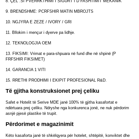
8. ÇEL .SI PVERRKTHIMI I SIGURT I D FASHTIMIT MEKANIK
9. BRENDSHME: PCRFSHIR MATIN MBROJTS
10. NGJYRA E ZEZE / IVORY / GRI
11. Bllokim i mençur i dyerve pa lidhje.
12. TEKNOLOGJIA OEM
13. FIKSIMI: Vrimat e para-shpuara në fund dhe në shpinë (P
FRFSHIR FIKSIMET)
14. GARANCIA 1 VITI
15. RRETHI PRODHIMI I EKIPIT PROFESIONAL R&D.
Të gjitha konstruksionet prej çeliku
Safet e Hotelit të Serive MDE janë 100% të gjitha kasafortat e
ndërtuara prej çeliku. Ndryshe nga konkurenca jonë, ne nuk përdorim
asnjë pjesë plastike të trupit.
Përdorimet e magazinimit
Këto kasaforta janë të shkëlqyera për hotelet, shtëpitë, konviktet dhe