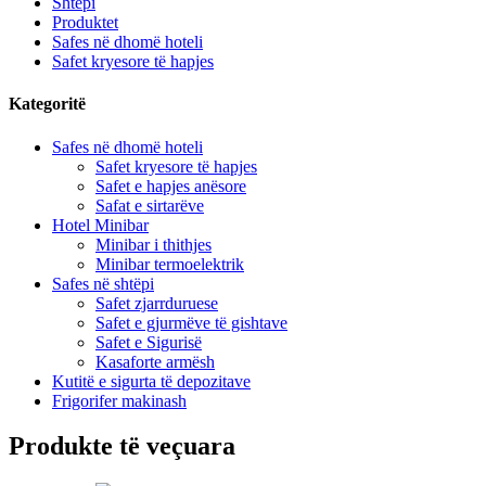
Shtëpi
Produktet
Safes në dhomë hoteli
Safet kryesore të hapjes
Kategoritë
Safes në dhomë hoteli
Safet kryesore të hapjes
Safet e hapjes anësore
Safat e sirtarëve
Hotel Minibar
Minibar i thithjes
Minibar termoelektrik
Safes në shtëpi
Safet zjarrduruese
Safet e gjurmëve të gishtave
Safet e Sigurisë
Kasaforte armësh
Kutitë e sigurta të depozitave
Frigorifer makinash
Produkte të veçuara