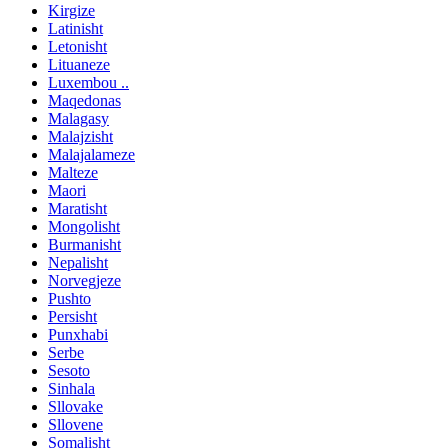
Kirgize
Latinisht
Letonisht
Lituaneze
Luxembou ..
Maqedonas
Malagasy
Malajzisht
Malajalameze
Malteze
Maori
Maratisht
Mongolisht
Burmanisht
Nepalisht
Norvegjeze
Pushto
Persisht
Punxhabi
Serbe
Sesoto
Sinhala
Sllovake
Sllovene
Somalisht