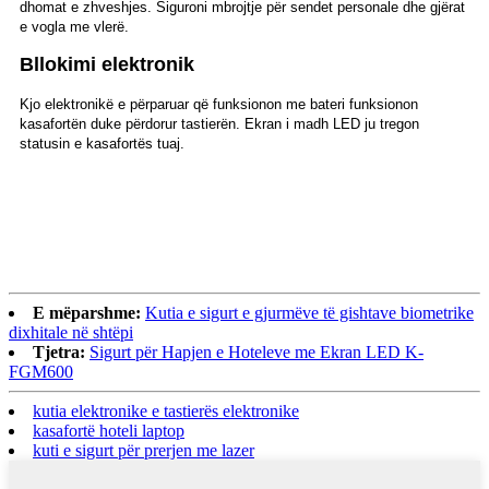
dhomat e zhveshjes. Siguroni mbrojtje për sendet personale dhe gjërat
e vogla me vlerë.
Bllokimi elektronik
Kjo elektronikë e përparuar që funksionon me bateri funksionon
kasafortën duke përdorur tastierën. Ekran i madh LED ju tregon
statusin e kasafortës tuaj.
E mëparshme:
Kutia e sigurt e gjurmëve të gishtave biometrike
dixhitale në shtëpi
Tjetra:
Sigurt për Hapjen e Hoteleve me Ekran LED K-
FGM600
kutia elektronike e tastierës elektronike
kasafortë hoteli laptop
kuti e sigurt për prerjen me lazer