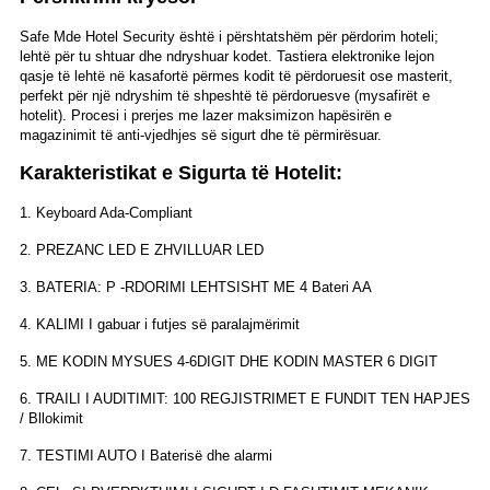
Safe Mde Hotel Security është i përshtatshëm për përdorim hoteli;
lehtë për tu shtuar dhe ndryshuar kodet. Tastiera elektronike lejon
qasje të lehtë në kasafortë përmes kodit të përdoruesit ose masterit,
perfekt për një ndryshim të shpeshtë të përdoruesve (mysafirët e
hotelit). Procesi i prerjes me lazer maksimizon hapësirën e
magazinimit të anti-vjedhjes së sigurt dhe të përmirësuar.
Karakteristikat e Sigurta të Hotelit:
1. Keyboard Ada-Compliant
2. PREZANC LED E ZHVILLUAR LED
3. BATERIA: P -RDORIMI LEHTSISHT ME 4 Bateri AA
4. KALIMI I gabuar i futjes së paralajmërimit
5. ME KODIN MYSUES 4-6DIGIT DHE KODIN MASTER 6 DIGIT
6. TRAILI I AUDITIMIT: 100 REGJISTRIMET E FUNDIT TEN HAPJES
/ Bllokimit
7. TESTIMI AUTO I Baterisë dhe alarmi