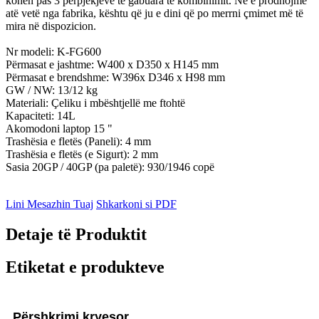
kohën pas 3 përpjekjeve të gabuara të kombinimit. Ne e prodhojmë
atë vetë nga fabrika, kështu që ju e dini që po merrni çmimet më të
mira në dispozicion.
Nr modeli: K-FG600
Përmasat e jashtme: W400 x D350 x H145 mm
Përmasat e brendshme: W396x D346 x H98 mm
GW / NW: 13/12 kg
Materiali: Çeliku i mbështjellë me ftohtë
Kapaciteti: 14L
Akomodoni laptop 15 "
Trashësia e fletës (Paneli): 4 mm
Trashësia e fletës (e Sigurt): 2 mm
Sasia 20GP / 40GP (pa paletë): 930/1946 copë
Lini Mesazhin Tuaj
Shkarkoni si PDF
Detaje të Produktit
Etiketat e produkteve
Përshkrimi kryesor