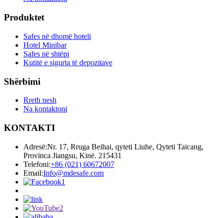
Produktet
Safes në dhomë hoteli
Hotel Minibar
Safes në shtëpi
Kutitë e sigurta të depozitave
Shërbimi
Rreth nesh
Na kontaktoni
KONTAKTI
Adresë:
Nr. 17, Rruga Beihai, qyteti Liuhe, Qyteti Taicang,
Provinca Jiangsu, Kinë. 215431
Telefoni:
+86 (021) 60672007
Email:
Info@mdesafe.com