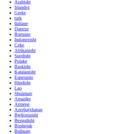
Arabisht
Irlandez
Greke
turk
Italiane
Daneze
Rumune
Indonezisht
Çeke
Afrikanisht
Suedisht
Polake
Baskisht
Katalanisht
Esperanto
Hindisht
Lao
Shqiptare
Amarike
Armene
Azerbajxhanas
Bjellorusisht
Bengalisht
Boshnjak
Bullgare