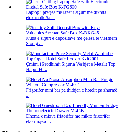
Laptop i prerjes me lazer i sigurt me dixhital
elektronik Sa ...
Kutia e sigurt e depozitave me çelësa të vlefshëm
Storag ...
Çmimi i Prodhimit Siguria Veshjet e Metalit Top
Hapur H ...
Frigorifer mini bar pa thithjen e hotelit pa zhurmë
...
Dhoma e miqve frigorifer me mikro frigorifer
eko-miqësor ...