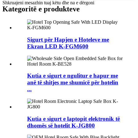
Shkruajeni mesazhin tuaj këtu dhe na e dërgoni
Kategoritë e produkteve
Sigurt për Hapjen e Hoteleve me
Ekran LED K-FGM600
Kutia e sigurt e ngulitur e hapur me
anë të shitjes me shumicë për hotelin
...
Kutia e sigurt e laptopit elektronik të
dhomës së hotelit K-JG800