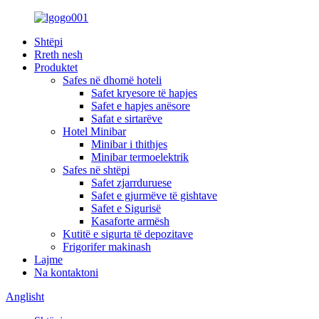
Shtëpi
Rreth nesh
Produktet
Safes në dhomë hoteli
Safet kryesore të hapjes
Safet e hapjes anësore
Safat e sirtarëve
Hotel Minibar
Minibar i thithjes
Minibar termoelektrik
Safes në shtëpi
Safet zjarrduruese
Safet e gjurmëve të gishtave
Safet e Sigurisë
Kasaforte armësh
Kutitë e sigurta të depozitave
Frigorifer makinash
Lajme
Na kontaktoni
Anglisht