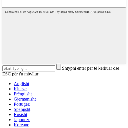
Shtypni enter për të kërkuar ose
ESC për t'u mbyllur
Anglisht
Kineze
Frëngjisht
Gjermanisht
Portugez
Spanjisht
Rusisht
Japoneze
Koreane