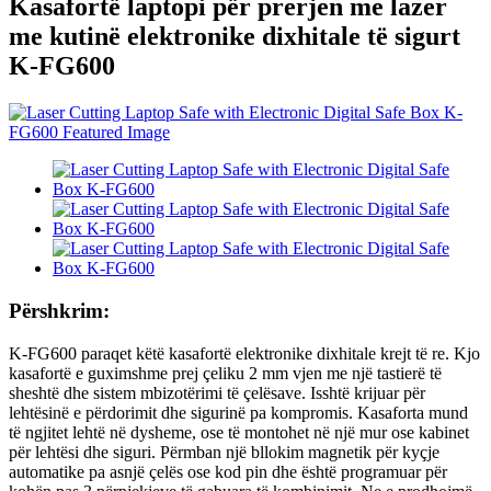
Kasafortë laptopi për prerjen me lazer
me kutinë elektronike dixhitale të sigurt
K-FG600
Përshkrim:
K-FG600 paraqet këtë kasafortë elektronike dixhitale krejt të re. Kjo
kasafortë e guximshme prej çeliku 2 mm vjen me një tastierë të
sheshtë dhe sistem mbizotërimi të çelësave. Isshtë krijuar për
lehtësinë e përdorimit dhe sigurinë pa kompromis. Kasaforta mund
të ngjitet lehtë në dysheme, ose të montohet në një mur ose kabinet
për lehtësi dhe siguri. Përmban një bllokim magnetik për kyçje
automatike pa asnjë çelës ose kod pin dhe është programuar për